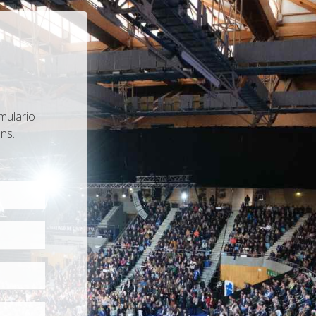
mulario
ns.