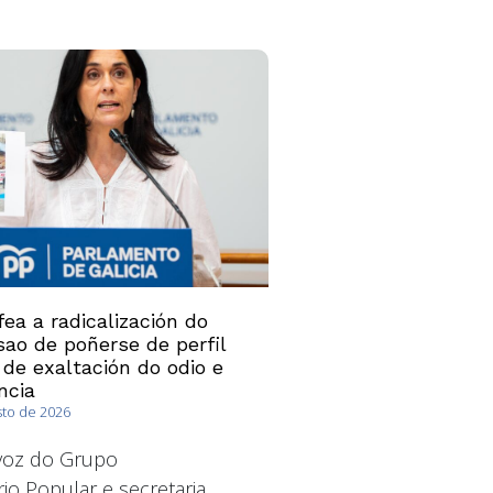
ea a radicalización do
ao de poñerse de perfil
 de exaltación do odio e
ncia
sto de 2026
avoz do Grupo
io Popular e secretaria