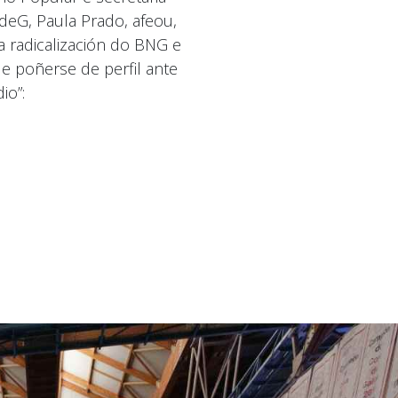
deG, Paula Prado, afeou,
a radicalización do BNG e
 poñerse de perfil ante
io”: