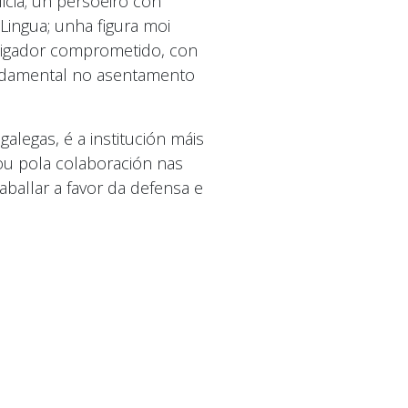
icia; un persoeiro con
 Lingua; unha figura moi
stigador comprometido, con
undamental no asentamento
alegas, é a institución máis
gou pola colaboración nas
ballar a favor da defensa e