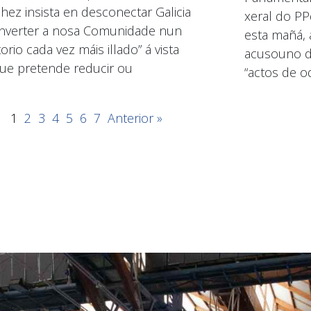
hez insista en desconectar Galicia
xeral do PP
nverter a nosa Comunidade nun
esta mañá, 
torio cada vez máis illado” á vista
acusouno de
ue pretende reducir ou
“actos de od
1
2
3
4
5
6
7
Anterior »