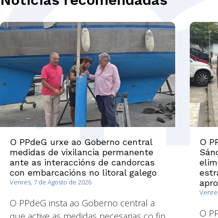
O PPdeG urxe ao Goberno central
O PP
medidas de vixilancia permanente
Sánc
ante as interaccións de candorcas
elim
con embarcacións no litoral galego
estr
Venres, 7 de Agosto de 2026
apr
Venres
O PPdeG insta ao Goberno central a
O P
que active as medidas necesarias co fin