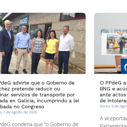
deG advirte que o Goberno de
O PPdeG af
hez pretende reducir ou
BNG e acús
inar servizos de transporte por
ante actos
ada en Galicia, incumprindo a lei
de intolera
obada no Congreso
Xoves, 6 de Ago
, 7 de Agosto de 2026
A viceport
PdeG condena que “o Goberno de
Parlamentar