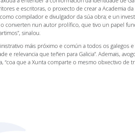
s axuda a entender a conformación da identidade de Gal
critores e escritoras, o proxecto de crear a Academia da
, como compilador e divulgador da súa obra; e un inve
o converten nun autor prolífico, que tivo un papel f
timos”, sinalou.
nistrativo máis próximo e común a todos os galegos e g
ade e relevancia que teñen para Galicia”. Ademais, avo
a, “coa que a Xunta comparte o mesmo obxectivo de tra