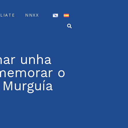
ÍLIATE
NNXX
nar unha
nmemorar o
 Murguía