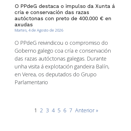
O PPdeG destaca o impulso da Xunta á
cría e conservación das razas
autóctonas con preto de 400.000 € en
axudas
Martes, 4 de Agosto de 2026
O PPdeG reivindicou o compromiso do
Goberno galego coa cría e conservación
das razas autóctonas galegas. Durante
unha visita á explotación gandeira Balín,
en Verea, os deputados do Grupo
Parlamentario
1
2
3
4
5
6
7
Anterior »