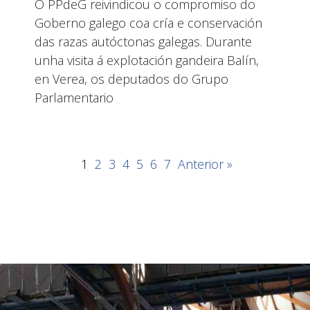
O PPdeG reivindicou o compromiso do
Goberno galego coa cría e conservación
das razas autóctonas galegas. Durante
unha visita á explotación gandeira Balín,
en Verea, os deputados do Grupo
Parlamentario
1
2
3
4
5
6
7
Anterior »