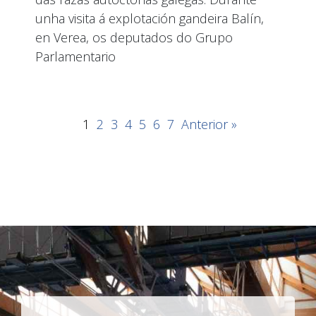
unha visita á explotación gandeira Balín,
en Verea, os deputados do Grupo
Parlamentario
1
2
3
4
5
6
7
Anterior »