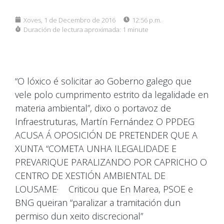
Xoves, 1 de Decembro de 2016
12:56 p.m.
Duración de lectura aproximada:
1 minute
“O lóxico é solicitar ao Goberno galego que
vele polo cumprimento estrito da legalidade en
materia ambiental”, dixo o portavoz de
Infraestruturas, Martín Fernández O PPDEG
ACUSA Á OPOSICIÓN DE PRETENDER QUE A
XUNTA “COMETA UNHA ILEGALIDADE E
PREVARIQUE PARALIZANDO POR CAPRICHO O
CENTRO DE XESTIÓN AMBIENTAL DE
LOUSAME· Criticou que En Marea, PSOE e
BNG queiran “paralizar a tramitación dun
permiso dun xeito discrecional”