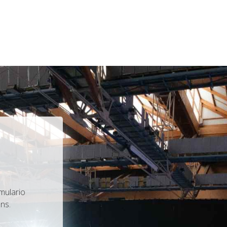
mulario
ns.