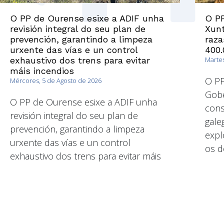
O PP de Ourense esixe a ADIF unha
O P
revisión integral do seu plan de
Xunt
prevención, garantindo a limpeza
raza
urxente das vías e un control
400.
exhaustivo dos trens para evitar
Martes
máis incendios
O PP
Mércores, 5 de Agosto de 2026
Gobe
O PP de Ourense esixe a ADIF unha
cons
revisión integral do seu plan de
gale
prevención, garantindo a limpeza
expl
urxente das vías e un control
os d
exhaustivo dos trens para evitar máis