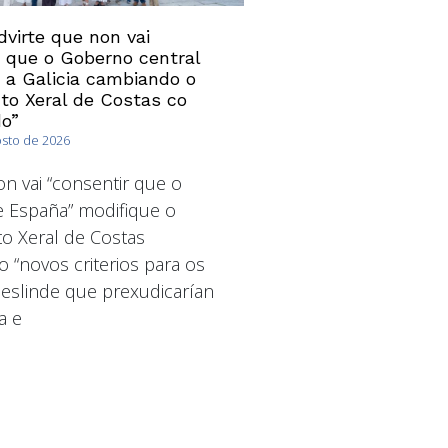
virte que non vai
” que o Goberno central
 a Galicia cambiando o
o Xeral de Costas co
o”
osto de 2026
 vai “consentir que o
 España” modifique o
o Xeral de Costas
o “novos criterios para os
deslinde que prexudicarían
a e