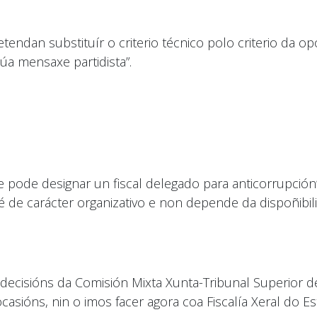
endan substituír o criterio técnico polo criterio da opo
súa mensaxe partidista”.
se pode designar un fiscal delegado para anticorrupció
 é de carácter organizativo e non depende da dispoñibi
decisións da Comisión Mixta Xunta-Tribunal Superior d
casións, nin o imos facer agora coa Fiscalía Xeral do Es