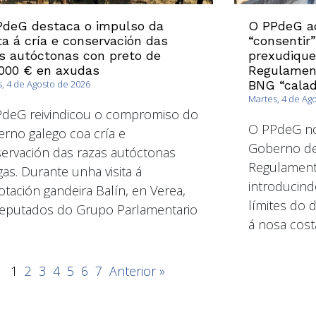
PdeG destaca o impulso da
O PPdeG ad
a á cría e conservación das
“consentir
s autóctonas con preto de
prexudique
000 € en axudas
Regulament
, 4 de Agosto de 2026
BNG “calad
Martes, 4 de Ag
deG reivindicou o compromiso do
O PPdeG non
rno galego coa cría e
Goberno de
ervación das razas autóctonas
Regulament
gas. Durante unha visita á
introducind
otación gandeira Balín, en Verea,
límites do 
eputados do Grupo Parlamentario
á nosa cost
1
2
3
4
5
6
7
Anterior »