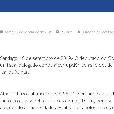
Xoves, 19 de Setembro de 2019
8:30 a.m.
Duración de lectura 
Santiago, 18 de setembro de 2019.- O deputado do Gr
un fiscal delegado contra a corrupción se así o decid
leal da Xunta”.
Alberto Pazos afirmou que o PPdeG “sempre estará a f
tanto no que se refire a xuíces como a fiscais, pero 
atendendo ás necesidades establecidas polos xuíces e f