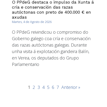
O PPdeG destaca o impulso da Xunta á
cría e conservación das razas
autóctonas con preto de 400.000 € en
axudas
Martes, 4 de Agosto de 2026
O PPdeG reivindicou o compromiso do
Goberno galego coa cría e conservación
das razas autóctonas galegas. Durante
unha visita á explotación gandeira Balín,
en Verea, os deputados do Grupo
Parlamentario
1
2
3
4
5
6
7
Anterior »