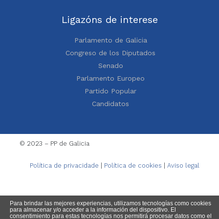
Ligazóns de interese
Parlamento de Galicia
Congreso de los Diputados
Senado
Parlamento Europeo
Partido Popular
Candidatos
© 2023 – PP de Galicia
Política de privacidade
|
Política de cookies
|
Aviso legal
Para brindar las mejores experiencias, utilizamos tecnologías como cookies
para almacenar y/o acceder a la información del dispositivo. El
consentimiento para estas tecnologías nos permitirá procesar datos como el