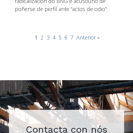
radicalización do BNG e acusouno de
poñerse de perfil ante “actos de odio”:
1
2
3
4
5
6
7
Anterior »
Contacta con nós