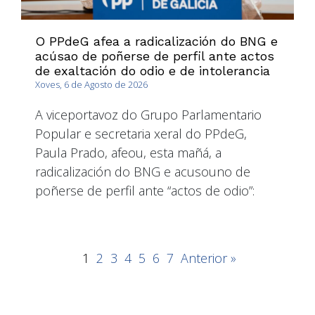
O PPdeG afea a radicalización do BNG e
acúsao de poñerse de perfil ante actos
de exaltación do odio e de intolerancia
Xoves, 6 de Agosto de 2026
A viceportavoz do Grupo Parlamentario
Popular e secretaria xeral do PPdeG,
Paula Prado, afeou, esta mañá, a
radicalización do BNG e acusouno de
poñerse de perfil ante “actos de odio”:
1
2
3
4
5
6
7
Anterior »