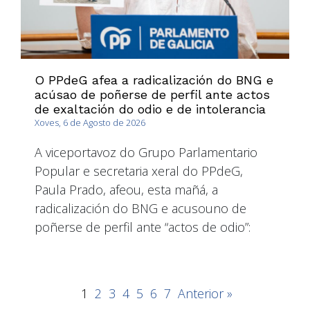
O PPdeG afea a radicalización do BNG e
acúsao de poñerse de perfil ante actos
de exaltación do odio e de intolerancia
Xoves, 6 de Agosto de 2026
A viceportavoz do Grupo Parlamentario
Popular e secretaria xeral do PPdeG,
Paula Prado, afeou, esta mañá, a
radicalización do BNG e acusouno de
poñerse de perfil ante “actos de odio”:
1
2
3
4
5
6
7
Anterior »