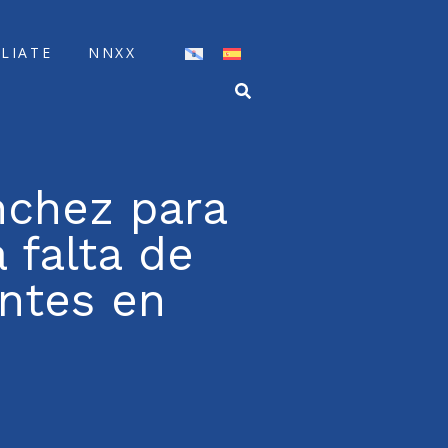
ÍLIATE
NNXX
nchez para
 falta de
entes en