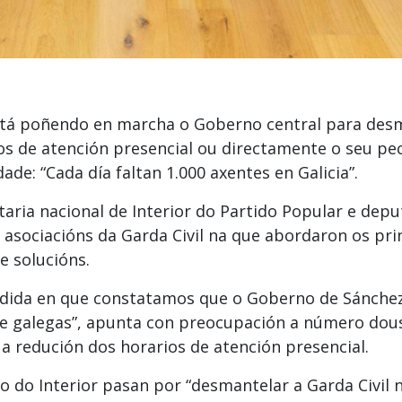
está poñendo en marcha o Goberno central para desm
ios de atención presencial ou directamente o seu pe
ade: “Cada día faltan 1.000 axentes en Galicia”.
retaria nacional de Interior do Partido Popular e de
 asociacións da Garda Civil na que abordaron os pr
e solucións.
medida en que constatamos que o Goberno de Sánche
s e galegas”, apunta con preocupación a número dou
a redución dos horarios de atención presencial.
io do Interior pasan por “desmantelar a Garda Civil