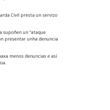
rda Civil presta un servizo
ka supoñen un “ataque
van presentar unha denuncia
 haxa menos denuncias e así
oa.