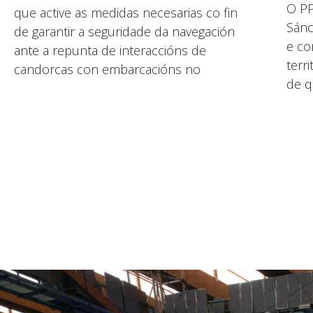
O P
que active as medidas necesarias co fin
Sánc
de garantir a seguridade da navegación
e co
ante a repunta de interaccións de
terri
candorcas con embarcacións no
de q