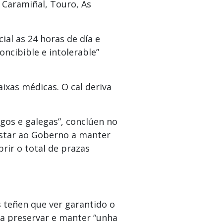
o Caramiñal, Touro, As
al as 24 horas de día e
oncibible e intolerable”
ixas médicas. O cal deriva
gos e galegas”, conclúen no
nstar ao Goberno a manter
brir o total de prazas
s teñen que ver garantido o
 a preservar e manter “unha