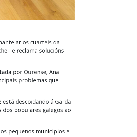
antelar os cuarteis da
che– e reclama solucións
putada por Ourense, Ana
incipais problemas que
z está descoidando á Garda
s dos populares galegos ao
 nos pequenos municipios e