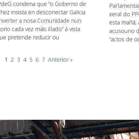
PdeG condena que “o Goberno de
Parlamentar
hez insista en desconectar Galicia
xeral do PP
nverter a nosa Comunidade nun
esta mañá, 
torio cada vez máis illado” á vista
acusouno de
ue pretende reducir ou
“actos de od
1
2
3
4
5
6
7
Anterior »