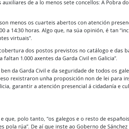
s auxiliares de a lo menos sete concellos: A Pobra d
son menos os cuarteis abertos con atención presenci
0 a 14:30 horas. Algo que, na súa opinión, é tan “inc
tes virtuais”.
cobertura dos postos previstos no catálogo e das ba
 faltan 1.000 axentes da Garda Civil en Galicia”.
ben da Garda Civil e da seguridade de todos os gale
so rexistraron unha proposición non de lei para i
icia, garantir a atención presencial á cidadanía e cu
e que, polo tanto, “os galegos e o resto de españoi
es pola rúa”. De aí que inste ao Goberno de Sánchez