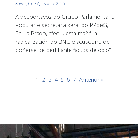
Xoves, 6 de Agosto de 2026
A viceportavoz do Grupo Parlamentario
Popular e secretaria xeral do PPdeG,
Paula Prado, afeou, esta mañá, a
radicalización do BNG e acusouno de
poñerse de perfil ante “actos de odio”:
1
2
3
4
5
6
7
Anterior »