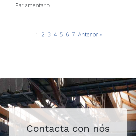
Parlamentario
1
2
3
4
5
6
7
Anterior »
Contacta con nós