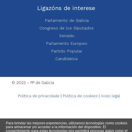
Ligazóns de interese
Parlamento de Galicia
Congreso de los Diputados
Senado
Parlamento Europeo
Partido Popular
Candidatos
© 2023 – PP de Galicia
Política de privacidade
|
Política de cookies
|
Aviso legal
Para brindar las mejores experiencias, utilizamos tecnologías como cookies
para almacenar y/o acceder a la información del dispositivo. El
consentimiento para estas tecnologías nos permitirá procesar datos como el