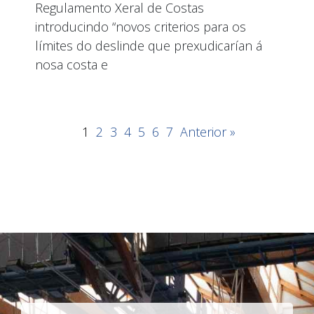
Regulamento Xeral de Costas
introducindo “novos criterios para os
límites do deslinde que prexudicarían á
nosa costa e
1
2
3
4
5
6
7
Anterior »