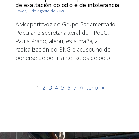
de exaltación do odio e de intolerancia
Xoves, 6 de Agosto de 2026
A viceportavoz do Grupo Parlamentario
Popular e secretaria xeral do PPdeG,
Paula Prado, afeou, esta mañá, a
radicalización do BNG e acusouno de
poñerse de perfil ante “actos de odio”:
1
2
3
4
5
6
7
Anterior »