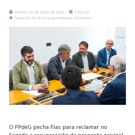
Venres, 26 de Xuño de 2026
1:59 p.m.
Duración de lectura aproximada:
4 minutos
O PPdeG pecha filas para reclamar no
Senado a recuperación da proposta orixinal