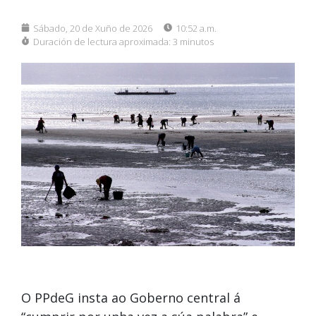
Sábado, 20 de Xuño de 2026
10:52 a.m.
Duración de lectura aproximada:
3 minutos
O PPdeG insta ao Goberno central á