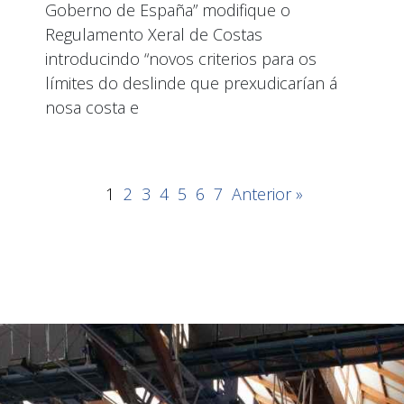
Goberno de España” modifique o
Regulamento Xeral de Costas
introducindo “novos criterios para os
límites do deslinde que prexudicarían á
nosa costa e
1
2
3
4
5
6
7
Anterior »