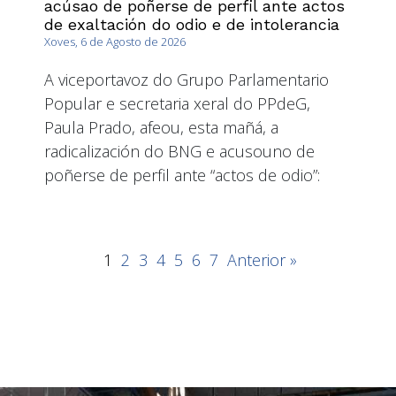
acúsao de poñerse de perfil ante actos
de exaltación do odio e de intolerancia
Xoves, 6 de Agosto de 2026
A viceportavoz do Grupo Parlamentario
Popular e secretaria xeral do PPdeG,
Paula Prado, afeou, esta mañá, a
radicalización do BNG e acusouno de
poñerse de perfil ante “actos de odio”:
1
2
3
4
5
6
7
Anterior »