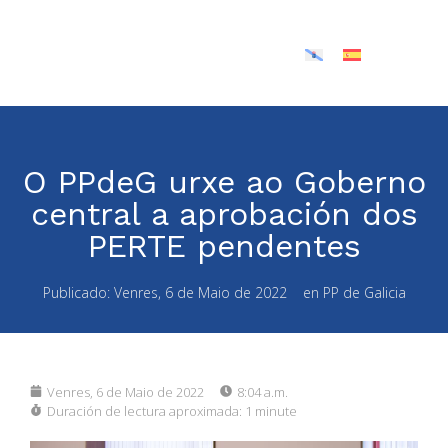
O PPdeG urxe ao Goberno
central a aprobación dos
PERTE pendentes
Publicado:
Venres, 6 de Maio de 2022
en
PP de Galicia
Venres, 6 de Maio de 2022
8:04 a.m.
Duración de lectura aproximada:
1 minute