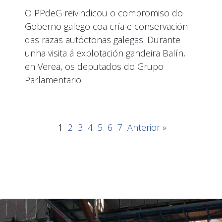
O PPdeG reivindicou o compromiso do
Goberno galego coa cría e conservación
das razas autóctonas galegas. Durante
unha visita á explotación gandeira Balín,
en Verea, os deputados do Grupo
Parlamentario
1
2
3
4
5
6
7
Anterior »