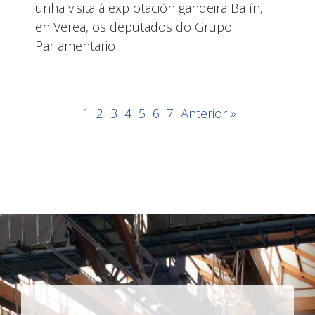
unha visita á explotación gandeira Balín,
en Verea, os deputados do Grupo
Parlamentario
1
2
3
4
5
6
7
Anterior »