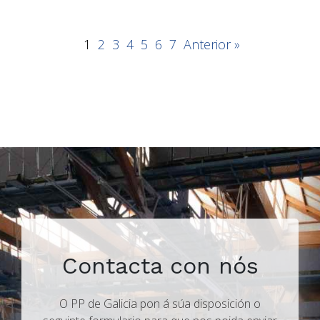
1
2
3
4
5
6
7
Anterior »
Contacta con nós
O PP de Galicia pon á súa disposición o