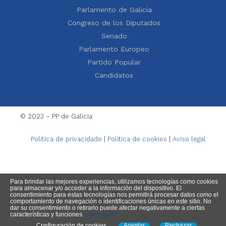
Parlamento de Galicia
Congreso de los Diputados
Senado
Parlamento Europeo
Partido Popular
Candidatos
© 2023 – PP de Galicia
Política de privacidade
|
Política de cookies
|
Aviso legal
Para brindar las mejores experiencias, utilizamos tecnologías como cookies
para almacenar y/o acceder a la información del dispositivo. El
consentimiento para estas tecnologías nos permitirá procesar datos como el
comportamiento de navegación o identificaciones únicas en este sitio. No
dar su consentimiento o retirarlo puede afectar negativamente a ciertas
características y funciones.
View more
Configuración de cookies
Aceptar
Rechazar