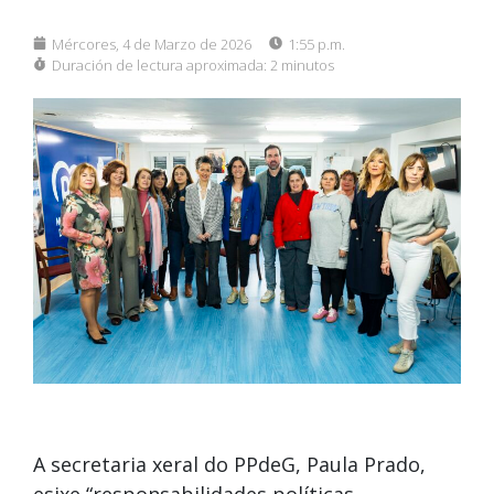
Mércores, 4 de Marzo de 2026
1:55 p.m.
Duración de lectura aproximada:
2 minutos
A secretaria xeral do PPdeG, Paula Prado,
esixe “responsabilidades políticas,