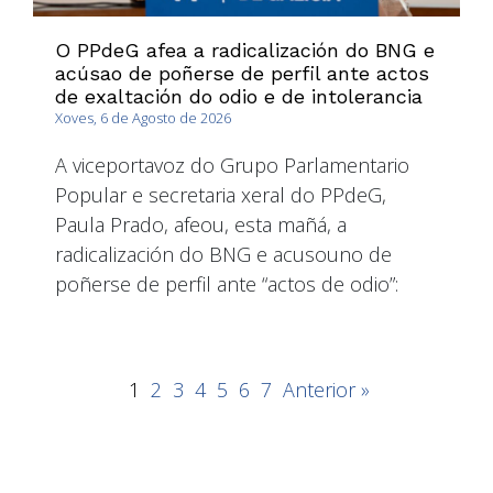
O PPdeG afea a radicalización do BNG e
acúsao de poñerse de perfil ante actos
de exaltación do odio e de intolerancia
Xoves, 6 de Agosto de 2026
A viceportavoz do Grupo Parlamentario
Popular e secretaria xeral do PPdeG,
Paula Prado, afeou, esta mañá, a
radicalización do BNG e acusouno de
poñerse de perfil ante “actos de odio”:
1
2
3
4
5
6
7
Anterior »