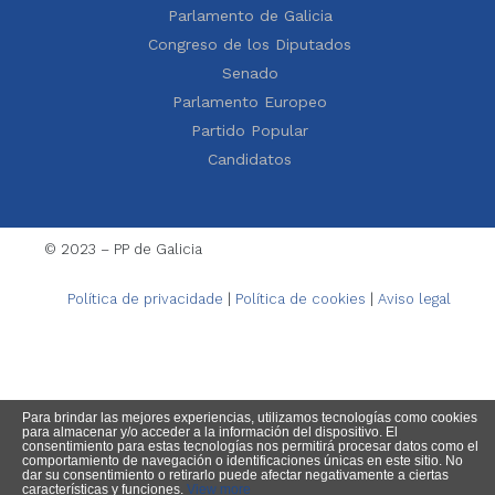
Parlamento de Galicia
Congreso de los Diputados
Senado
Parlamento Europeo
Partido Popular
Candidatos
© 2023 – PP de Galicia
Política de privacidade
|
Política de cookies
|
Aviso legal
Para brindar las mejores experiencias, utilizamos tecnologías como cookies
para almacenar y/o acceder a la información del dispositivo. El
consentimiento para estas tecnologías nos permitirá procesar datos como el
comportamiento de navegación o identificaciones únicas en este sitio. No
dar su consentimiento o retirarlo puede afectar negativamente a ciertas
características y funciones.
View more