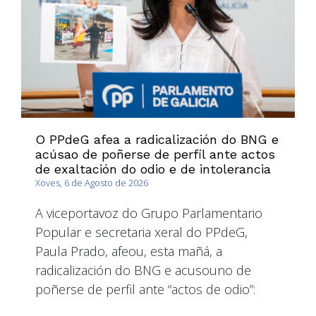
O PPdeG afea a radicalización do BNG e
acúsao de poñerse de perfil ante actos
de exaltación do odio e de intolerancia
Xoves, 6 de Agosto de 2026
A viceportavoz do Grupo Parlamentario
Popular e secretaria xeral do PPdeG,
Paula Prado, afeou, esta mañá, a
radicalización do BNG e acusouno de
poñerse de perfil ante “actos de odio”: