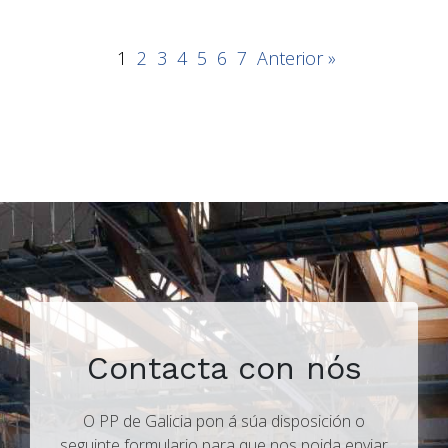
1
2
3
4
5
6
7
Anterior »
Contacta con nós
O PP de Galicia pon á súa disposición o
seguinte formulario para que nos poida enviar