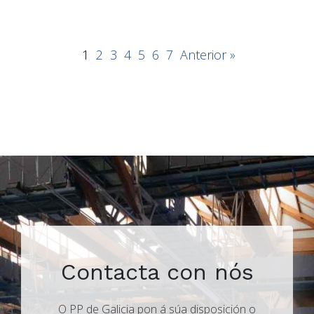
1
2
3
4
5
6
7
Anterior »
Contacta con nós
O PP de Galicia pon á súa disposición o