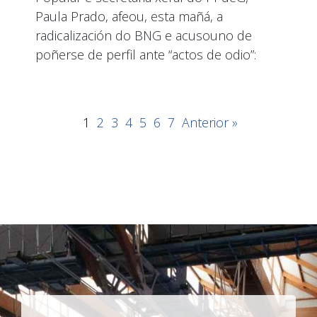
Paula Prado, afeou, esta mañá, a
radicalización do BNG e acusouno de
poñerse de perfil ante “actos de odio”:
1
2
3
4
5
6
7
Anterior »