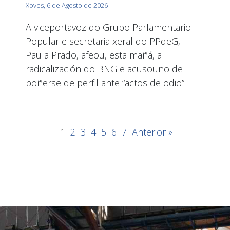
Xoves, 6 de Agosto de 2026
A viceportavoz do Grupo Parlamentario
Popular e secretaria xeral do PPdeG,
Paula Prado, afeou, esta mañá, a
radicalización do BNG e acusouno de
poñerse de perfil ante “actos de odio”:
1
2
3
4
5
6
7
Anterior »