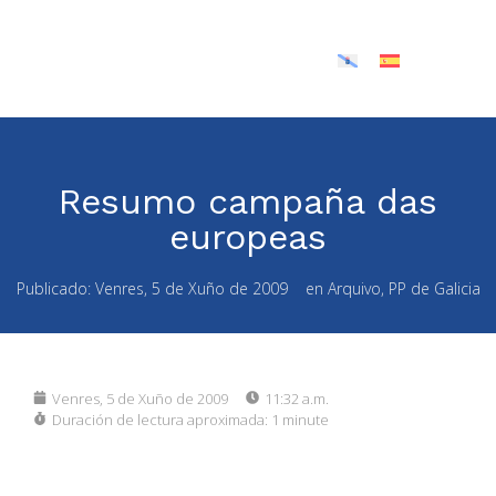
Resumo campaña das
europeas
Publicado:
Venres, 5 de Xuño de 2009
en
Arquivo
,
PP de Galicia
Venres, 5 de Xuño de 2009
11:32 a.m.
Duración de lectura aproximada:
1 minute