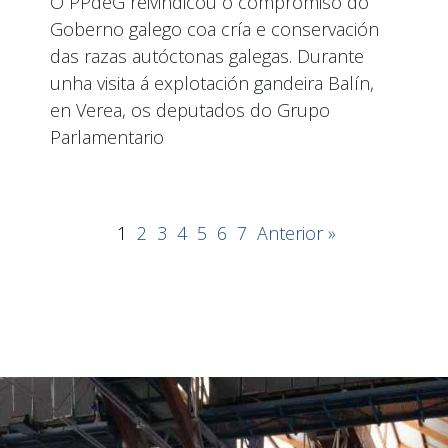
O PPdeG reivindicou o compromiso do
Goberno galego coa cría e conservación
das razas autóctonas galegas. Durante
unha visita á explotación gandeira Balín,
en Verea, os deputados do Grupo
Parlamentario
1
2
3
4
5
6
7
Anterior »