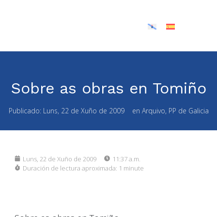
Sobre as obras en Tomiño
Publicado:
Luns, 22 de Xuño de 2009
en
Arquivo
,
PP de Galicia
Luns, 22 de Xuño de 2009
11:37 a.m.
Duración de lectura aproximada:
1 minute