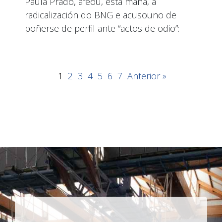
Paula Prado, afeou, esta mañá, a
radicalización do BNG e acusouno de
poñerse de perfil ante “actos de odio”:
1
2
3
4
5
6
7
Anterior »