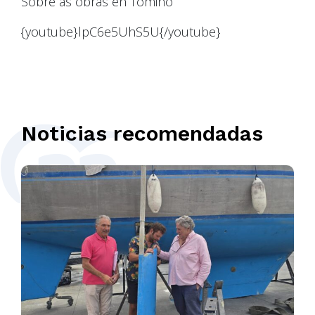
Sobre as obras en Tomiño
{youtube}lpC6e5UhS5U{/youtube}
Noticias recomendadas