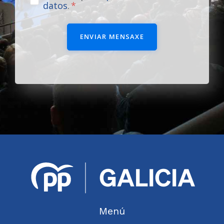
datos
.
ENVIAR MENSAXE
Menú