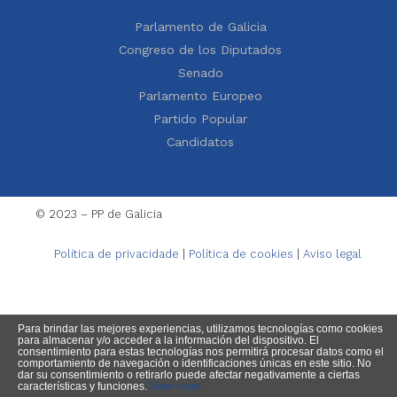
Parlamento de Galicia
Congreso de los Diputados
Senado
Parlamento Europeo
Partido Popular
Candidatos
© 2023 – PP de Galicia
Política de privacidade
|
Política de cookies
|
Aviso legal
Para brindar las mejores experiencias, utilizamos tecnologías como cookies
para almacenar y/o acceder a la información del dispositivo. El
consentimiento para estas tecnologías nos permitirá procesar datos como el
comportamiento de navegación o identificaciones únicas en este sitio. No
dar su consentimiento o retirarlo puede afectar negativamente a ciertas
características y funciones.
View more