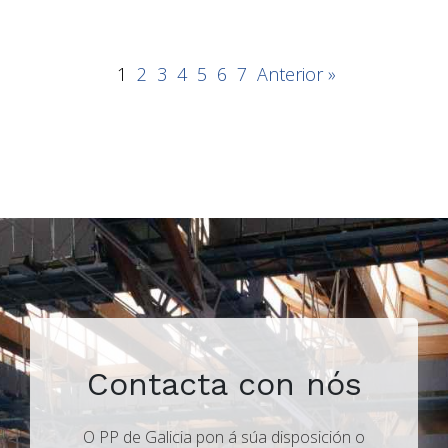
1
2
3
4
5
6
7
Anterior »
Contacta con nós
O PP de Galicia pon á súa disposición o