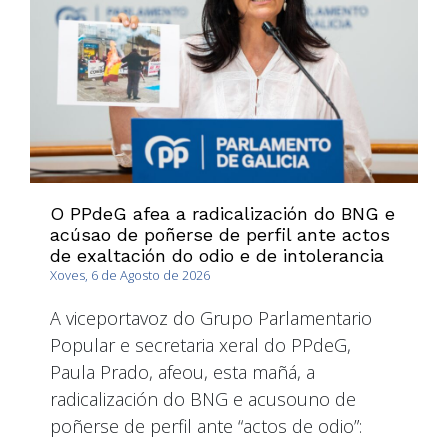
O PPdeG afea a radicalización do BNG e
acúsao de poñerse de perfil ante actos
de exaltación do odio e de intolerancia
Xoves, 6 de Agosto de 2026
A viceportavoz do Grupo Parlamentario
Popular e secretaria xeral do PPdeG,
Paula Prado, afeou, esta mañá, a
radicalización do BNG e acusouno de
poñerse de perfil ante “actos de odio”: