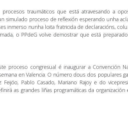
os procesos traumáticos que está atravesando a opos
 un simulado proceso de reflexión esperando unha ac
s inmerso nunha loita fratricida de declaracións, col
esmada, o PPdeG volve demostrar que está preparado
ste proceso congresual é inaugurar a Convención Na
 de semana en Valencia. O número dous dos populares 
ez Feijóo, Pablo Casado, Mariano Rajoy e do vicepre
inirá as grandes liñas programáticas da organización 