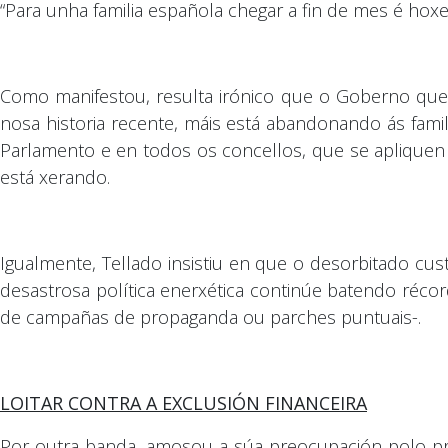
“Para unha familia española chegar a fin de mes é hoxe m
Como manifestou, resulta irónico que o Goberno que 
nosa historia recente, máis está abandonando ás famil
Parlamento e en todos os concellos, que se apliquen m
está xerando.
Igualmente, Tellado insistiu en que o desorbitado c
desastrosa política enerxética continúe batendo récor
de campañas de propaganda ou parches puntuais-.
LOITAR CONTRA A EXCLUSIÓN FINANCEIRA
Por outra banda, amosou a súa preocupación polo pro