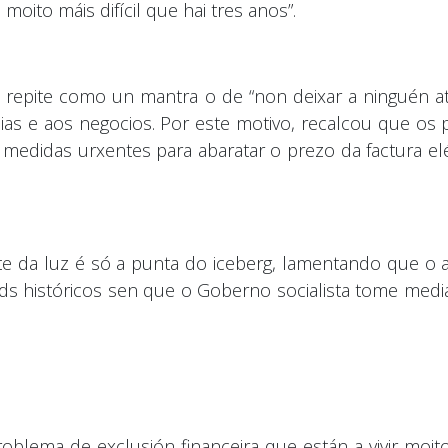
oito máis difícil que hai tres anos”.
repite como un mantra o de “non deixar a ninguén at
ias e aos negocios. Por este motivo, recalcou que os 
edidas urxentes para abaratar o prezo da factura eléc
uste da luz é só a punta do iceberg, lamentando que
ds históricos sen que o Goberno socialista tome media
blema de exclusión financeira que están a vivir moit