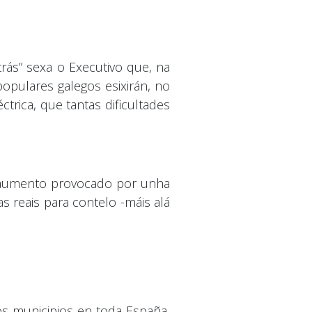
rás” sexa o Executivo que, na
populares galegos esixirán, no
trica, que tantas dificultades
 o aumento provocado por unha
s reais para contelo -máis alá
os municipios en toda España,