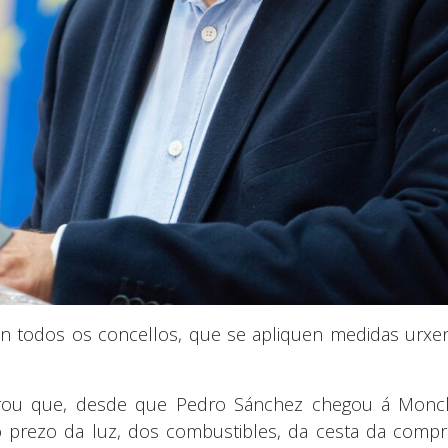
n todos os concellos, que se apliquen medidas urxen
urou que, desde que Pedro Sánchez chegou á Monclo
 prezo da luz, dos combustibles, da cesta da compr