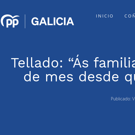
INICIO
CO
Tellado: “Ás famil
de mes desde q
Publicado:
V