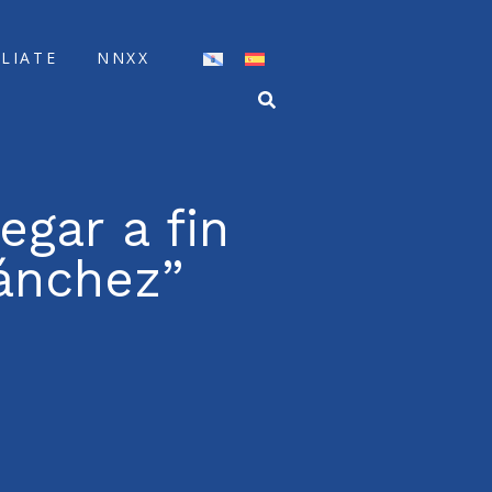
ÍLIATE
NNXX
egar a fin
ánchez”