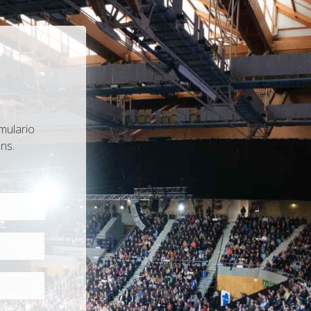
mulario
ns.