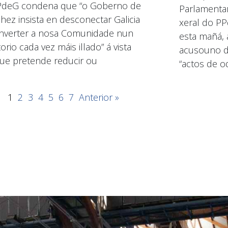
PdeG condena que “o Goberno de
Parlamentar
hez insista en desconectar Galicia
xeral do PP
nverter a nosa Comunidade nun
esta mañá, 
torio cada vez máis illado” á vista
acusouno de
ue pretende reducir ou
“actos de od
1
2
3
4
5
6
7
Anterior »