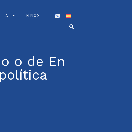
ÍLIATE
NNXX
mo o de En
olítica