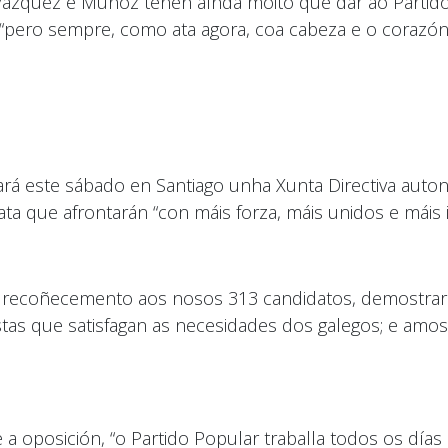
zquez e Muñoz teñen aínda moito que dar ao Partido
 “pero sempre, como ata agora, coa cabeza e o corazón
ará este sábado en Santiago unha Xunta Directiva auto
ata que afrontarán “con máis forza, máis unidos e máis 
de recoñecemento aos nosos 313 candidatos, demostrar
ostas que satisfagan as necesidades dos galegos; e a
posición, “o Partido Popular traballa todos os días p