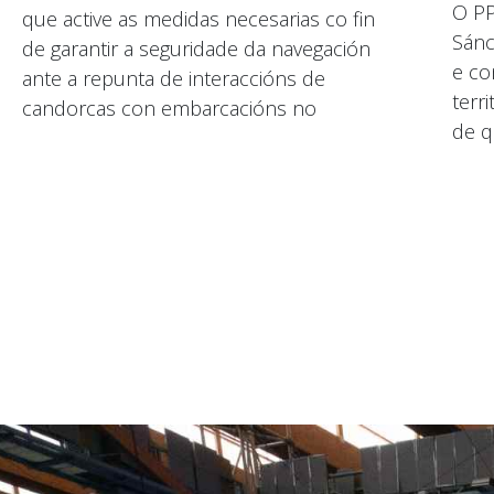
O P
que active as medidas necesarias co fin
Sánc
de garantir a seguridade da navegación
e co
ante a repunta de interaccións de
terri
candorcas con embarcacións no
de q