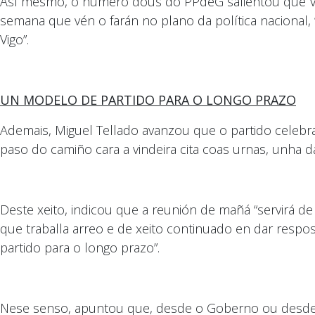
Así mesmo, o número dous do PPdeG salientou que Vá
semana que vén o farán no plano da política nacional,
Vigo”.
UN MODELO DE PARTIDO PARA O LONGO PRAZO
Ademais, Miguel Tellado avanzou que o partido celebr
paso do camiño cara a vindeira cita coas urnas, unha d
Deste xeito, indicou que a reunión de mañá “servirá 
que traballa arreo e de xeito continuado en dar resp
partido para o longo prazo”.
Nese senso, apuntou que, desde o Goberno ou desde a o