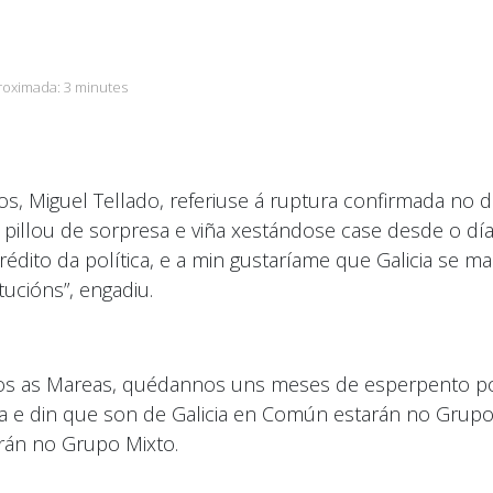
roximada:
3 minutes
os, Miguel Tellado, referiuse á ruptura confirmada no 
illou de sorpresa e viña xestándose case desde o día
édito da política, e a min gustaríame que Galicia se m
tucións”, engadiu.
 as Mareas, quédannos uns meses de esperpento por v
 e din que son de Galicia en Común estarán no Grupo
rán no Grupo Mixto.