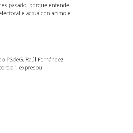
o mes pasado, porque entende
 electoral e actúa con ánimo e
 do PSdeG, Raúl Fernández:
cordial”, expresou