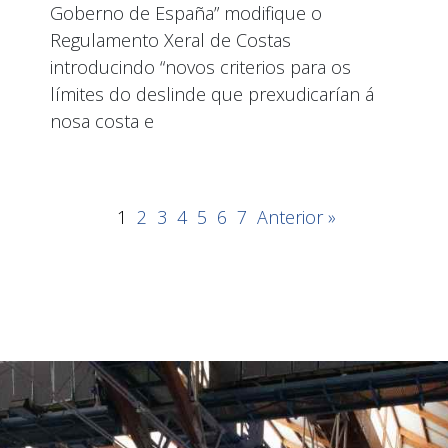
Goberno de España” modifique o
Regulamento Xeral de Costas
introducindo “novos criterios para os
límites do deslinde que prexudicarían á
nosa costa e
1
2
3
4
5
6
7
Anterior »