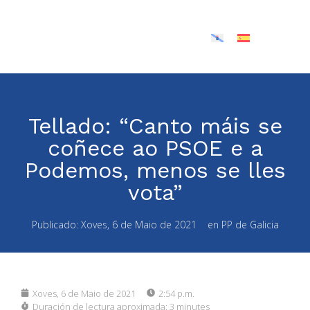
Tellado: “Canto máis se
coñece ao PSOE e a
Podemos, menos se lles
vota”
Publicado:
Xoves, 6 de Maio de 2021
en
PP de Galicia
Xoves, 6 de Maio de 2021
2:54 p.m.
Duración de lectura aproximada:
3 minutes