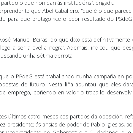
rtido o que non dan ás institucións”, engadiu.
orprendente que Abel Caballero, “que é o que parec
do para que protagonice o peor resultado do PSdeG
a Xosé Manuel Beiras, do que dixo está definitivament
go a ser a ovella negra”. Ademais, indicou que desp
 buscando unha sétima derrota.
 que o PPdeG está traballando nunha campaña en posi
ropostas de futuro. Nesta liña apuntou que eles da
n de emprego, poñendo en valor o traballo desenvol
es últimos catro meses cos partidos da oposición, re
ez presidente; ás ansias de poder de Pablo Iglesias, a
r vicepresidente do Goberno”; e a Ciudadanos, que 