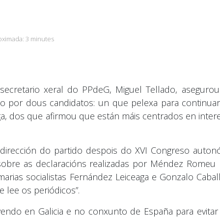
oximada:
3 minutes
ecretario xeral do PPdeG, Miguel Tellado, aseguro
zado por dous candidatos: un que pelexa para continu
ga, dos que afirmou que están máis centrados en inter
e dirección do partido despois do XVI Congreso auton
sobre as declaracións realizadas por Méndez Romeu 
rias socialistas Fernández Leiceaga e Gonzalo Caballe
e lee os periódicos”.
endo en Galicia e no conxunto de España para evita