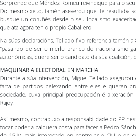
Sorprende que Méndez Romeu reivindique para o seu pa
Do mesmo xeito, tamén aseverou que lle resultaba s
busque un coruñés desde o seu localismo exacerba
que ata agora ten o propio Caballero.
Na súas declaracións, Tellado fixo referencia tamén 
“pasando de ser o merlo branco do nacionalismo gale
autonómicas, quere ser o candidato da súa coalición,
MAQUINARIA ELECTORAL EN MARCHA
Durante a súa intervención, Miguel Tellado asegurou
farta de partidos pelexando entre eles e queren p
sociedade, cuxa principal preocupación é a xeració
Rajoy.
Así mesmo, contrapuxo a responsabilidade do PP nest
tocar poder a calquera costa para facer a Pedro Sánch
do 15-M máis interesado en controlar o CNI e en se