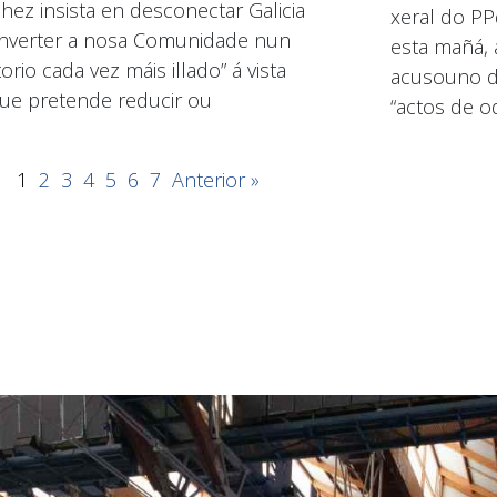
hez insista en desconectar Galicia
xeral do PP
nverter a nosa Comunidade nun
esta mañá, 
torio cada vez máis illado” á vista
acusouno de
ue pretende reducir ou
“actos de od
1
2
3
4
5
6
7
Anterior »