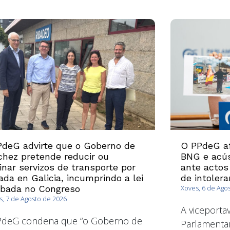
deG advirte que o Goberno de
O PPdeG af
hez pretende reducir ou
BNG e acús
inar servizos de transporte por
ante actos
ada en Galicia, incumprindo a lei
de intolera
obada no Congreso
Xoves, 6 de Ago
, 7 de Agosto de 2026
A viceport
PdeG condena que “o Goberno de
Parlamentar