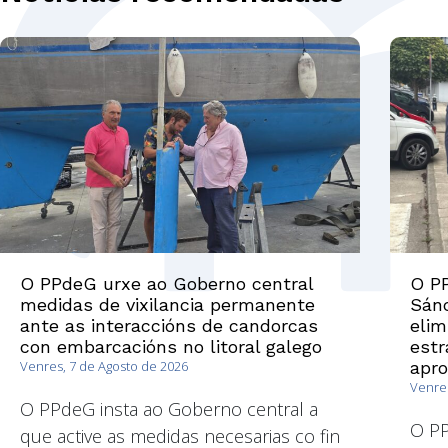
O PPdeG urxe ao Goberno central
O PP
medidas de vixilancia permanente
Sánc
ante as interaccións de candorcas
elim
con embarcacións no litoral galego
estr
Venres, 7 de Agosto de 2026
apr
Venres
O PPdeG insta ao Goberno central a
O P
que active as medidas necesarias co fin