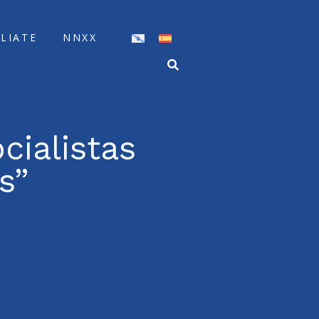
ÍLIATE
NNXX
cialistas
s”