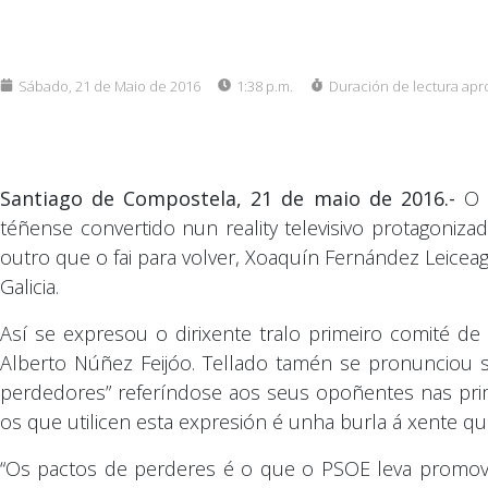
Sábado, 21 de Maio de 2016
1:38 p.m.
Duración de lectura apr
Santiago de Compostela, 21 de maio de 2016.-
O s
téñense convertido nun reality televisivo protagoni
outro que o fai para volver, Xoaquín Fernández Leicea
Galicia.
Así se expresou o dirixente tralo primeiro comité d
Alberto Núñez Feijóo. Tellado tamén se pronunciou 
perdedores” referíndose aos seus opoñentes nas prima
os que utilicen esta expresión é unha burla á xente qu
“Os pactos de perderes é o que o PSOE leva promov