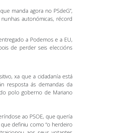
e que manda agora no PSdeG”,
 nunhas autonómicas, récord
e entregado a Podemos e a EU,
ois de perder seis eleccións
tivo, xa que a cidadanía está
rán resposta ás demandas da
vido polo goberno de Mariano
feríndose ao PSOE, que quería
o que definiu como “o herdeiro
traicionou aos seus votantes