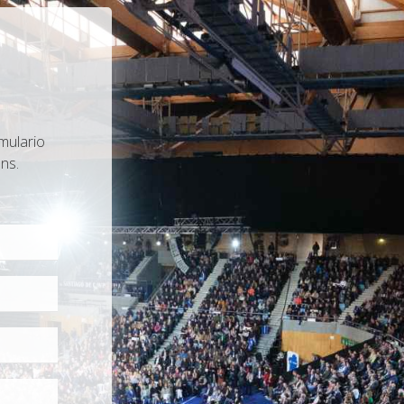
mulario
ns.