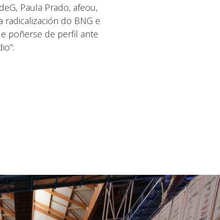
deG, Paula Prado, afeou,
a radicalización do BNG e
 poñerse de perfil ante
io”: