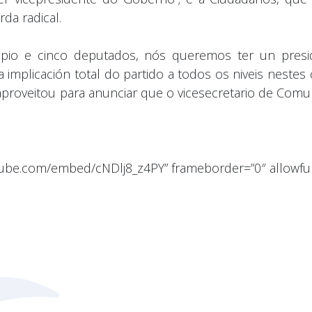
da radical.
propio e cinco deputados, nós queremos ter un pre
implicación total do partido a todos os niveis nestes
o aproveitou para anunciar que o vicesecretario de Comu
utube.com/embed/cNDlj8_z4PY” frameborder=”0″ allowful