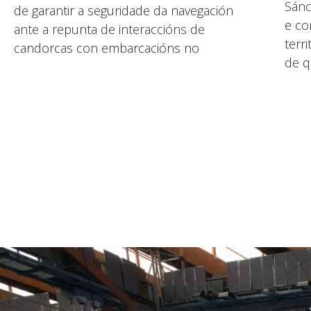
Sánc
de garantir a seguridade da navegación
e co
ante a repunta de interaccións de
terri
candorcas con embarcacións no
de q