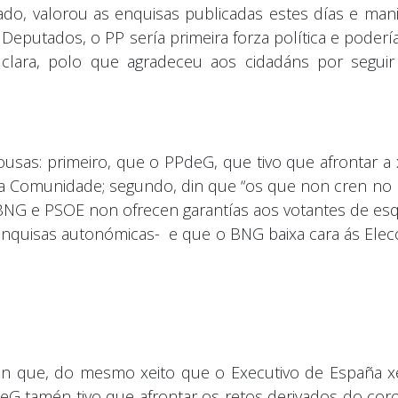
lado, valorou as enquisas publicadas estes días e ma
Deputados, o PP sería primeira forza política e poder
ta clara, polo que agradeceu aos cidadáns por segu
cousas: primeiro, que o PPdeG, que tivo que afrontar a 
na Comunidade; segundo, din que “os que non cren no
NG e PSOE non ofrecen garantías aos votantes de esque
s enquisas autonómicas- e que o BNG baixa cara ás Ele
en que, do mesmo xeito que o Executivo de España x
G tamén tivo que afrontar os retos derivados do coro