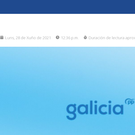
Luns, 28 de Xuño de 2021
12:36 p.m.
Duración de lectura apro