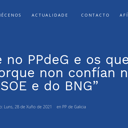
ÑÉCENOS
ACTUALIDADE
CONTACTO
AF
re no PPdeG e os qu
rque non confían n
PSOE e do BNG”
o:
Luns, 28 de Xuño de 2021
en
PP de Galicia