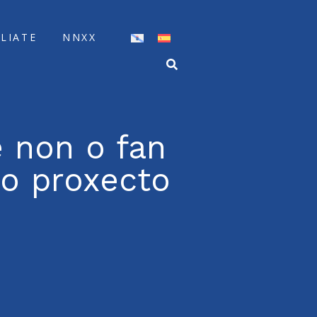
ÍLIATE
NNXX
e non o fan
o proxecto