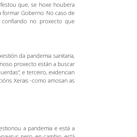
nifestou que, se hoxe houbera
ía formar Goberno. No caso de
ir confiando no proxecto que
xestión da pandemia sanitaria,
 noso proxecto están a buscar
rdas”; e terceiro, evidencian
ccións Xerais -como amosan as
estionou a pandemia e está a
navirus pero, en cambio, está