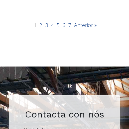
1
2
3
4
5
6
7
Anterior »
Contacta con nós