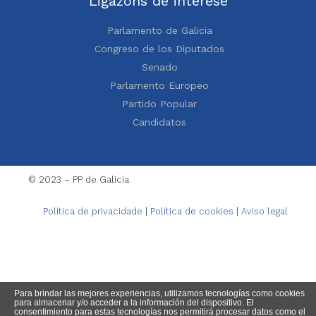
Ligazóns de interese
Parlamento de Galicia
Congreso de los Diputados
Senado
Parlamento Europeo
Partido Popular
Candidatos
© 2023 – PP de Galicia
Política de privacidade
|
Política de cookies
|
Aviso legal
Para brindar las mejores experiencias, utilizamos tecnologías como cookies
para almacenar y/o acceder a la información del dispositivo. El
consentimiento para estas tecnologías nos permitirá procesar datos como el