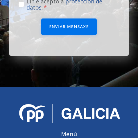
Lin e acepto a
protección de
datos
.
ENVIAR MENSAXE
Menú