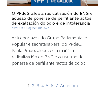
O PPdeG afea a radicalización do BNG e
acúsao de poñerse de perfil ante actos
de exaltación do odio e de intolerancia
Xoves, 6 de Agosto de 2026
A viceportavoz do Grupo Parlamentario
Popular e secretaria xeral do PPdeG,
Paula Prado, afeou, esta mañá, a
radicalización do BNG e acusouno de
poñerse de perfil ante “actos de odio”:
1
2
3
4
5
6
7
Anterior »