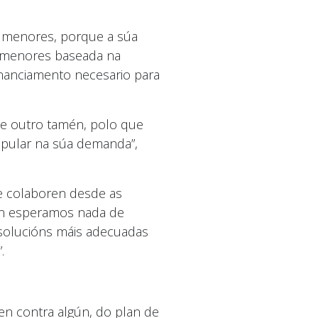
s menores, porque a súa
de menores baseada na
nanciamento necesario para
 e outro tamén, polo que
pular na súa demanda”,
 e colaboren desde as
non esperamos nada de
 solucións máis adecuadas
.
en contra algún, do plan de