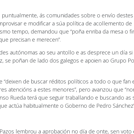
 e puntualmente, ás comunidades sobre o envío deste
improvisar e modificar a súa política de acollemento 
mesmo tempo, demandou que “poña enriba da mesa o fi
is que precisan e merecen”.
des autónomas ao seu antollo e as desprece un día si
, se poñan de lado dos galegos e apoien ao Grupo Po
“deixen de buscar réditos políticos a todo o que fan
lores atencións a estes menores”, pero avanzou que “
fonso Rueda terá que seguir traballando e buscando as
o que actúa habitualmente o Goberno de Pedro Sánchez”
 Pazos lembrou a aprobación no día de onte, sen voto 