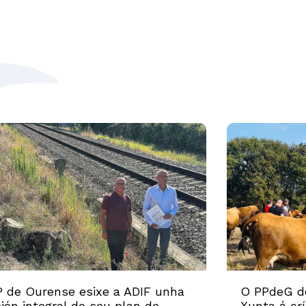
 de Ourense esixe a ADIF unha
O PPdeG d
sión integral do seu plan de
Xunta á cr