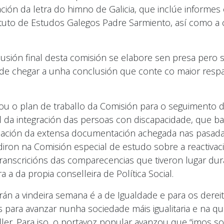
ación da letra do himno de Galicia, que inclúe informe
tituto de Estudos Galegos Padre Sarmiento, así como 
usión final desta comisión se elabore sen presa pero 
de chegar a unha conclusión que conte co maior respal
 plan de traballo da Comisión para o seguimento das 
 da integración das persoas con discapacidade, que bas
lación da extensa documentación achegada nas pasadas 
iron na Comisión especial de estudo sobre a reactivac
 transcricións das comparecencias que tiveron lugar dur
a da propia conselleira de Política Social.
 a vindeira semana é a de Igualdade e para os dereit
para avanzar nunha sociedade máis igualitaria e na qu
er. Para iso, o portavoz popular avanzou que “imos sol