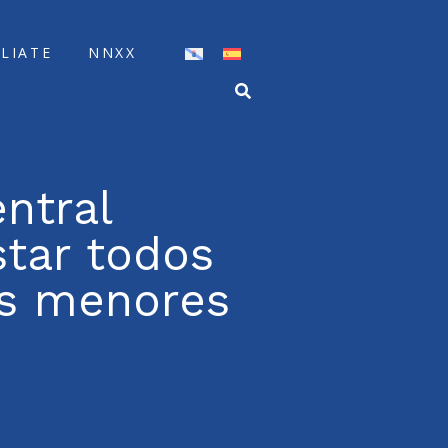
ÍLIATE
NNXX
ntral
star todos
os menores