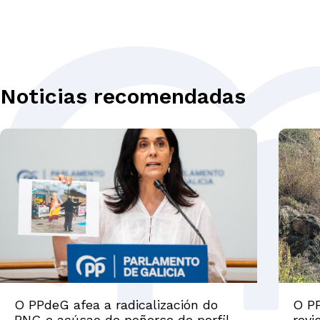
Noticias recomendadas
O PPdeG afea a radicalización do
O PP
BNG e acúsao de poñerse de perfil
revi