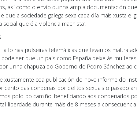
cos, así como o envío dunha ampla documentación que 
que a sociedade galega sexa cada día máis xusta e ig
social que é a violencia machista”.
S
 fallo nas pulseiras telemáticas que levan os maltrata
 pode ser que un país como España deixe ás mulleres v
por unha chapuza do Goberno de Pedro Sánchez ao cam
e xustamente coa publicación do novo informe do Instit
r cento das condenas por delitos sexuais o pasado an
mos polo bo camiño: beneficiando aos condenados por 
 total liberdade durante máis de 8 meses a consecuenci