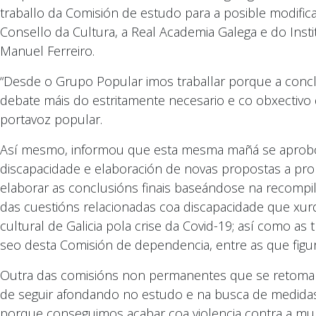
traballo da Comisión de estudo para a posible modific
Consello da Cultura, a Real Academia Galega e do Ins
Manuel Ferreiro.
“Desde o Grupo Popular imos traballar porque a concl
debate máis do estritamente necesario e co obxectivo 
portavoz popular.
Así mesmo, informou que esta mesma mañá se aprobou o
discapacidade e elaboración de novas propostas a prol
elaborar as conclusións finais baseándose na recompi
das cuestións relacionadas coa discapacidade que xurd
cultural de Galicia pola crise da Covid-19; así como as
seo desta Comisión de dependencia, entre as que figura 
Outra das comisións non permanentes que se retomarán
de seguir afondando no estudo e na busca de medidas 
porque conseguimos acabar coa violencia contra a mull