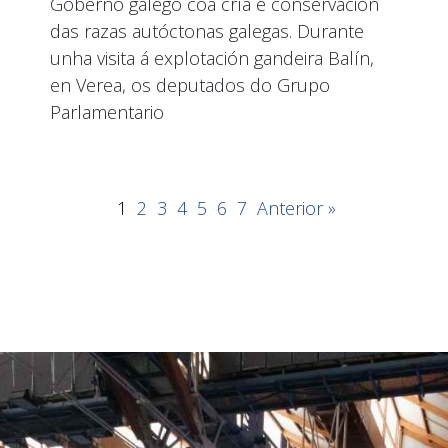
Goberno galego coa cría e conservación
das razas autóctonas galegas. Durante
unha visita á explotación gandeira Balín,
en Verea, os deputados do Grupo
Parlamentario
1
2
3
4
5
6
7
Anterior »