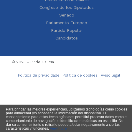
Congreso de los Diputados
Senado
Parlamento Europeo
Partido Popular
Candidatos
© 2023 – PP de Galicia
Política de privacidade
|
Política de cookies
|
Aviso legal
Para brindar las mejores experiencias, utilizamos tecnologías como cookies
para almacenar y/o acceder a la información del dispositivo. El
consentimiento para estas tecnologías nos permitirá procesar datos como el
comportamiento de navegación o identificaciones únicas en este sitio. No
dar su consentimiento o retirarlo puede afectar negativamente a ciertas
características y funciones.
View more