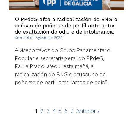
O PPdeG afea a radicalización do BNG e
acúsao de poñerse de perfil ante actos
de exaltación do odio e de intolerancia
Xoves, 6 de Agosto de 2026
A viceportavoz do Grupo Parlamentario
Popular e secretaria xeral do PPdeG,
Paula Prado, afeou, esta mañá, a
radicalización do BNG e acusouno de
poñerse de perfil ante “actos de odio”:
1
2
3
4
5
6
7
Anterior »