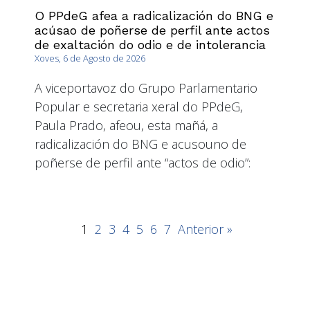
O PPdeG afea a radicalización do BNG e
acúsao de poñerse de perfil ante actos
de exaltación do odio e de intolerancia
Xoves, 6 de Agosto de 2026
A viceportavoz do Grupo Parlamentario
Popular e secretaria xeral do PPdeG,
Paula Prado, afeou, esta mañá, a
radicalización do BNG e acusouno de
poñerse de perfil ante “actos de odio”:
1
2
3
4
5
6
7
Anterior »