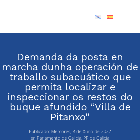
Demanda da posta en
marcha dunha operación de
traballo subacuático que
permita localizar e
inspeccionar os restos do
buque afundido “Villa de
Pitanxo”
Publicado:
Mércores, 8 de Xuño de 2022
en
Parlamento de Galicia
,
PP de Galicia