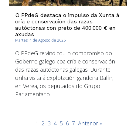
O PPdeG destaca o impulso da Xunta á
cría e conservación das razas
autóctonas con preto de 400.000 € en
axudas
Martes, 4 de Agosto de 2026
O PPdeG reivindicou o compromiso do
Goberno galego coa cría e conservación
das razas autóctonas galegas. Durante
unha visita á explotación gandeira Balín,
en Verea, os deputados do Grupo
Parlamentario
1
2
3
4
5
6
7
Anterior »