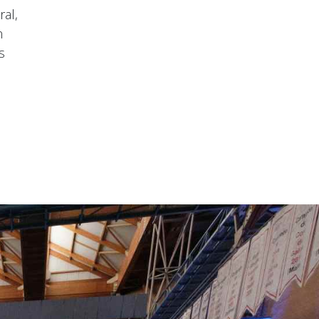
al,
n
s