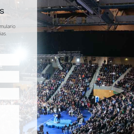
s
rmulario
ias.