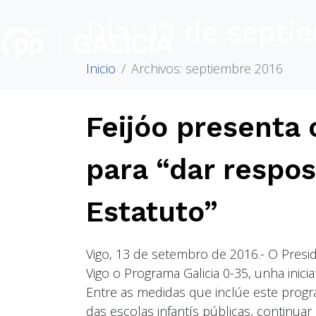
Día:
13 de septi
INICIO
CONÓC
Inicio
Archivos: septiembre 2016
Feijóo presenta 
para “dar respos
Estatuto”
Vigo, 13 de setembro de 2016.- O Pres
Vigo o Programa Galicia 0-35, unha inicia
Entre as medidas que inclúe este progr
das escolas infantís públicas, continuar