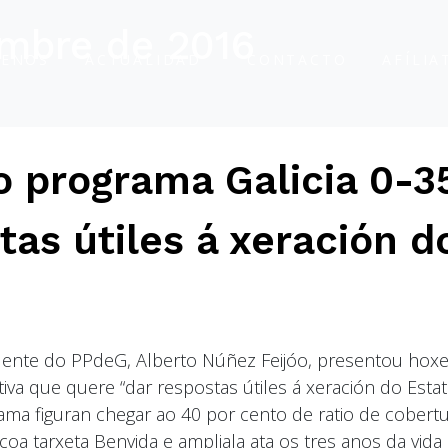
embre de 2016
ENOS
ACTUALIDAD
CONTACTO
AFÍLIA
o programa Galicia 0-3
tas útiles á xeración d
idente do PPdeG, Alberto Núñez Feijóo, presentou hox
tiva que quere “dar respostas útiles á xeración do Estat
ama figuran chegar ao 40 por cento de ratio de cobert
 coa tarxeta Benvida e ampliala ata os tres anos da vida