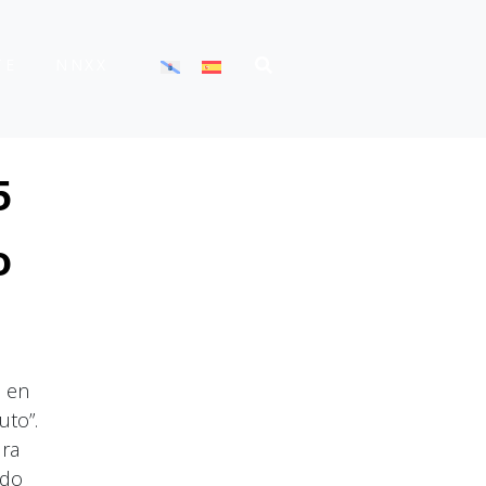
TE
NNXX
5
o
e en
uto”.
ura
 do