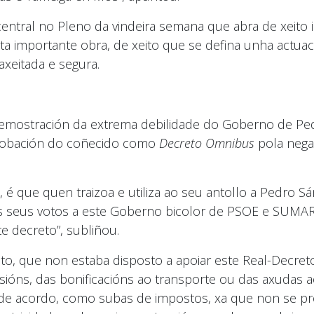
central no Pleno da vindeira semana que abra de xeito
a importante obra, de xeito que se defina unha actuaci
axeitada e segura.
 demostración da extrema debilidade do Goberno de Pe
probación do coñecido como
Decreto Omnibus
pola negat
é que quen traizoa e utiliza ao seu antollo a Pedro 
s seus votos a este Goberno bicolor de PSOE e SUMAR 
e decreto”, subliñou.
o, que non estaba disposto a apoiar este Real-Decreto
sións, das bonificacións ao transporte ou das axudas 
 de acordo, como subas de impostos, xa que non se pr