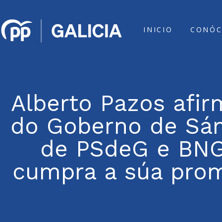
INICIO
CONÓC
Alberto Pazos afir
do Goberno de Sán
de PSdeG e BNG 
cumpra a súa prom