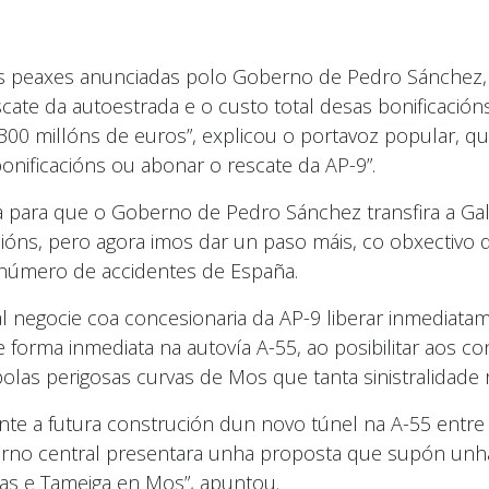
das peaxes anunciadas polo Goberno de Pedro Sánchez
cate da autoestrada e o custo total desas bonificacións
300 millóns de euros”, explicou o portavoz popular, qu
nificacións ou abonar o rescate da AP-9”.
para que o Goberno de Pedro Sánchez transfira a Galic
ións, pero agora imos dar un paso máis, co obxectivo 
r número de accidentes de España.
 negocie coa concesionaria da AP-9 liberar inmediatam
 forma inmediata na autovía A-55, ao posibilitar aos con
polas perigosas curvas de Mos que tanta sinistralidade r
nte a futura construción dun novo túnel na A-55 entre 
no central presentara unha proposta que supón unha 
as e Tameiga en Mos”, apuntou.