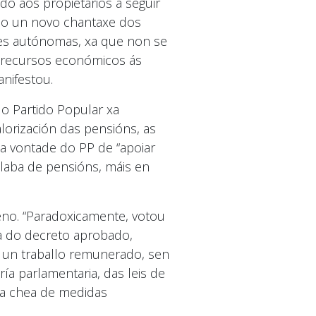
do aos propietarios a seguir
ndo un novo chantaxe dos
ades autónomas, xa que non se
e recursos económicos ás
nifestou.
o Partido Popular xa
orización das pensións, as
 a vontade do PP de “apoiar
aba de pensións, máis en
eno. “Paradoxicamente, votou
ra do decreto aprobado,
a un traballo remunerado, sen
ía parlamentaria, das leis de
a chea de medidas