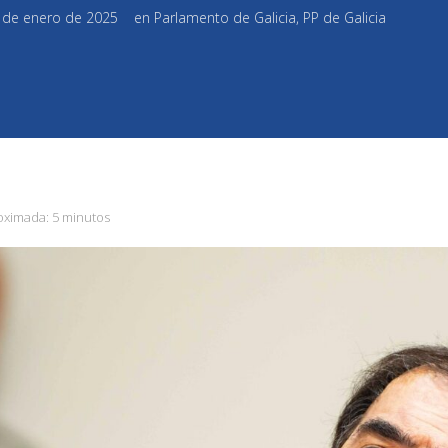
4 de enero de 2025
en
Parlamento de Galicia
,
PP de Galicia
oximada:
5 minutos