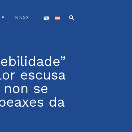
TE
NNXX
ebilidade”
lor escusa
 non se
 peaxes da