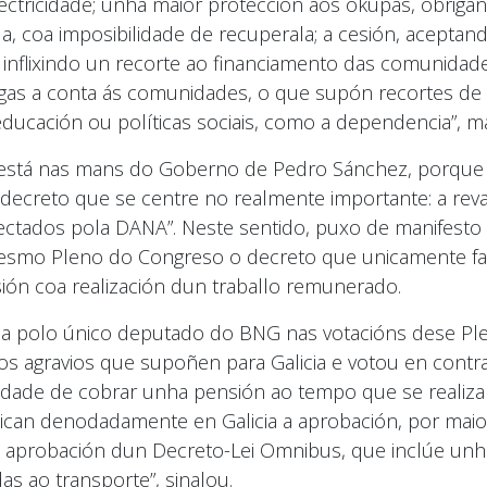
ctricidade; unha maior protección aos okupas, obrigan
, coa imposibilidade de recuperala; a cesión, acepta
ou inflixindo un recorte ao financiamento das comunid
regas a conta ás comunidades, o que supón recortes d
ucación ou políticas sociais, como a dependencia”, ma
 está nas mans do Goberno de Pedro Sánchez, porque 
ecreto que se centre no realmente importante: a reval
fectados pola DANA”. Neste sentido, puxo de manifesto
esmo Pleno do Congreso o decreto que unicamente fal
ión coa realización dun traballo remunerado.
ada polo único deputado do BNG nas votacións dese Pl
dos agravios que supoñen para Galicia e votou en cont
ilidade de cobrar unha pensión ao tempo que se realiz
tican denodadamente en Galicia a aprobación, por maior
aprobación dun Decreto-Lei Omnibus, que inclúe unh
 ao transporte”, sinalou.