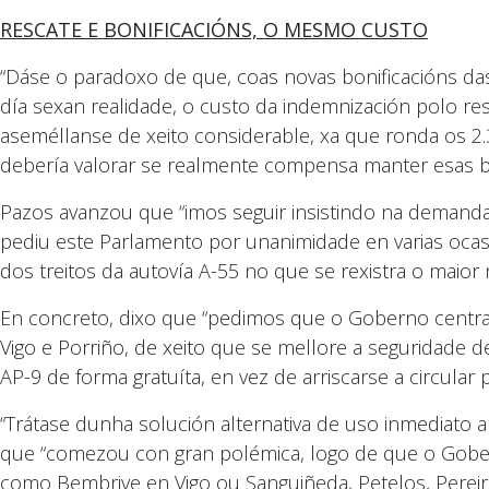
RESCATE E BONIFICACIÓNS, O MESMO CUSTO
“Dáse o paradoxo de que, coas novas bonificacións 
día sexan realidade, o custo da indemnización polo res
aseméllanse de xeito considerable, xa que ronda os 2.
debería valorar se realmente compensa manter esas bo
Pazos avanzou que “imos seguir insistindo na demanda 
pediu este Parlamento por unanimidade en varias ocas
dos treitos da autovía A-55 no que se rexistra o maio
En concreto, dixo que “pedimos que o Goberno central
Vigo e Porriño, de xeito que se mellore a seguridade de
AP-9 de forma gratuíta, en vez de arriscarse a circular 
“Trátase dunha solución alternativa de uso inmediato a
que “comezou con gran polémica, logo de que o Gober
como Bembrive en Vigo ou Sanguiñeda, Petelos, Pereir