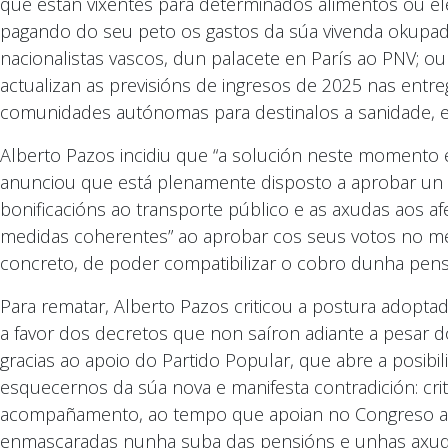
que están vixentes para determinados alimentos ou ele
pagando do seu peto os gastos da súa vivenda okupada
nacionalistas vascos, dun palacete en París ao PNV; 
actualizan as previsións de ingresos de 2025 nas ent
comunidades autónomas para destinalos a sanidade, ed
Alberto Pazos incidiu que “a solución neste momento
anunciou que está plenamente disposto a aprobar un d
bonificacións ao transporte público e as axudas aos a
medidas coherentes” ao aprobar cos seus votos no m
concreto, de poder compatibilizar o cobro dunha pens
Para rematar, Alberto Pazos criticou a postura adopt
a favor dos decretos que non saíron adiante a pesar 
gracias ao apoio do Partido Popular, que abre a posib
esquecernos da súa nova e manifesta contradición: cri
acompañamento, ao tempo que apoian no Congreso a 
enmascaradas nunha suba das pensións e unhas axudas