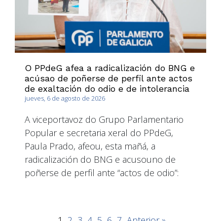
O PPdeG afea a radicalización do BNG e
acúsao de poñerse de perfil ante actos
de exaltación do odio e de intolerancia
jueves, 6 de agosto de 2026
A viceportavoz do Grupo Parlamentario
Popular e secretaria xeral do PPdeG,
Paula Prado, afeou, esta mañá, a
radicalización do BNG e acusouno de
poñerse de perfil ante “actos de odio”:
1
2
3
4
5
6
7
Anterior »