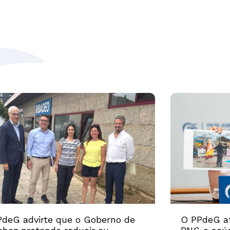
deG advirte que o Goberno de
O PPdeG af