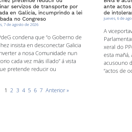
hez pretende reducir ou
BNG e acús
inar servizos de transporte por
ante actos
ada en Galicia, incumprindo a lei
de intolera
obada no Congreso
jueves, 6 de ag
s, 7 de agosto de 2026
A viceport
PdeG condena que “o Goberno de
Parlamentar
hez insista en desconectar Galicia
xeral do PP
nverter a nosa Comunidade nun
esta mañá, 
torio cada vez máis illado” á vista
acusouno de
ue pretende reducir ou
“actos de od
1
2
3
4
5
6
7
Anterior »