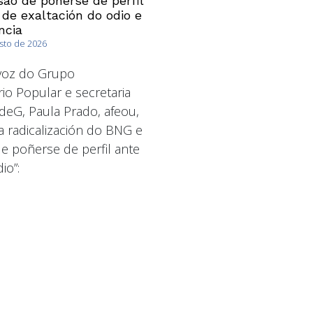
ao de poñerse de perfil
 de exaltación do odio e
ncia
osto de 2026
avoz do Grupo
io Popular e secretaria
deG, Paula Prado, afeou,
a radicalización do BNG e
 poñerse de perfil ante
io”: