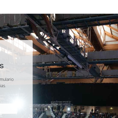
s
rmulario
ias.