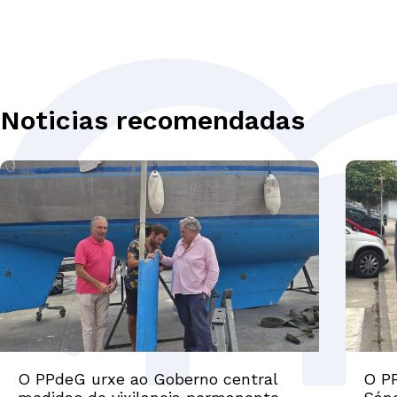
Noticias recomendadas
O PPdeG urxe ao Goberno central
O PP