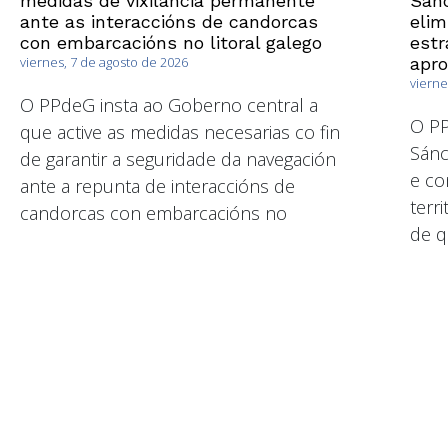
medidas de vixilancia permanente
Sánc
ante as interaccións de candorcas
elim
con embarcacións no litoral galego
estr
viernes, 7 de agosto de 2026
apr
vierne
O PPdeG insta ao Goberno central a
O P
que active as medidas necesarias co fin
Sánc
de garantir a seguridade da navegación
e co
ante a repunta de interaccións de
terri
candorcas con embarcacións no
de q