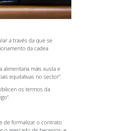
ar a través da que se
ncionamento da cadea
 alimentaria máis xusta e
is equitativas no sector”.
ibilicen os termos da
go”.
 de formalizar o contrato
izar o mercado de becerros; e