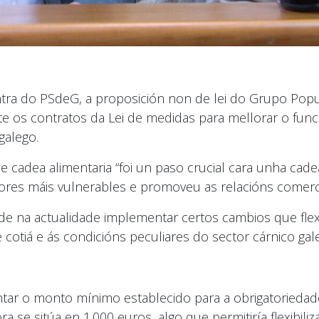
tra do PSdeG, a proposición non de lei do Grupo Popul
te os contratos da Lei de medidas para mellorar o fu
galego.
cadea alimentaria “foi un paso crucial cara unha cadea
ores máis vulnerables e promoveu as relacións comercia
e na actualidade implementar certos cambios que flex
 cotiá e ás condicións peculiares do sector cárnico gale
r o monto mínimo establecido para a obrigatoriedade
a se sitúa en 1.000 euros, algo que permitiría flexibil