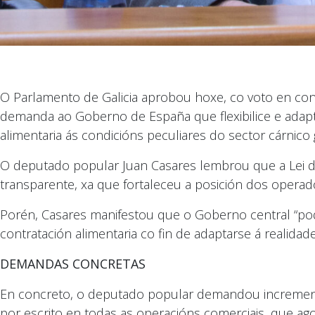
O Parlamento de Galicia aprobou hoxe, co voto en con
demanda ao Goberno de España que flexibilice e adap
alimentaria ás condicións peculiares do sector cárnico 
O deputado popular Juan Casares lembrou que a Lei de 
transparente, xa que fortaleceu a posición dos operad
Porén, Casares manifestou que o Goberno central “pod
contratación alimentaria co fin de adaptarse á realidade
DEMANDAS CONCRETAS
En concreto, o deputado popular demandou incrementa
por escrito en todas as operacións comerciais, que agor