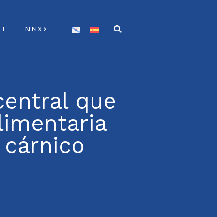
TE
NNXX
entral que
limentaria
 cárnico