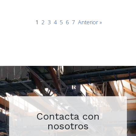
1
2
3
4
5
6
7
Anterior »
Contacta con
nosotros