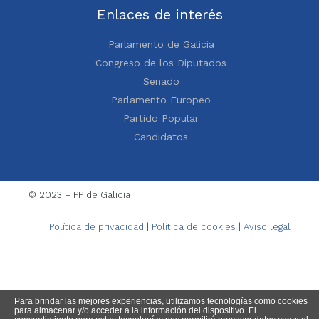
Enlaces de interés
Parlamento de Galicia
Congreso de los Diputados
Senado
Parlamento Europeo
Partido Popular
Candidatos
© 2023 – PP de Galicia
Política de privacidad
|
Política de cookies
|
Aviso legal
Para brindar las mejores experiencias, utilizamos tecnologías como cookies
para almacenar y/o acceder a la información del dispositivo. El