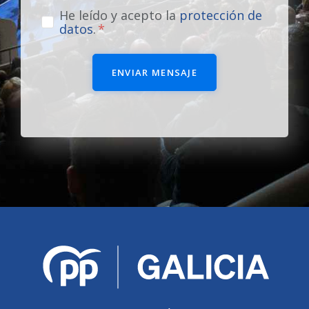
He leído y acepto la
protección de
datos
.
ENVIAR MENSAJE