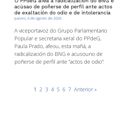
O PPdeG afea a radicalización do BNG e
acúsao de poñerse de perfil ante actos
de exaltación do odio e de intolerancia
jueves, 6 de agosto de 2026
A viceportavoz do Grupo Parlamentario
Popular e secretaria xeral do PPdeG,
Paula Prado, afeou, esta mañá, a
radicalización do BNG e acusouno de
poñerse de perfil ante “actos de odio”:
1
2
3
4
5
6
7
Anterior »