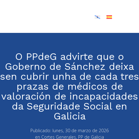
O PPdeG advirte que o
Goberno de Sánchez deixa
sen cubrir unha de cada tres
prazas de médicos de
valoración de incapacidades
da Seguridade Social en
Galicia
Publicado:
lunes, 30 de marzo de 2026
en
Cortes Generales
,
PP de Galicia