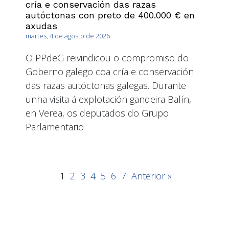
cría e conservación das razas
autóctonas con preto de 400.000 € en
axudas
martes, 4 de agosto de 2026
O PPdeG reivindicou o compromiso do
Goberno galego coa cría e conservación
das razas autóctonas galegas. Durante
unha visita á explotación gandeira Balín,
en Verea, os deputados do Grupo
Parlamentario
1
2
3
4
5
6
7
Anterior »