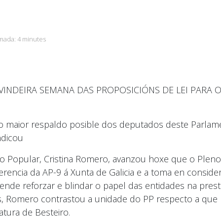
imada:
4 minutes
INDEIRA SEMANA DAS PROPOSICIÓNS DE LEI PARA O
n co maior respaldo posible dos deputados deste Parla
ndicou
po Popular, Cristina Romero, avanzou hoxe que o Plen
ferencia da AP-9 á Xunta de Galicia e a toma en conside
tende reforzar e blindar o papel das entidades na presta
s, Romero contrastou a unidade do PP respecto a que F
atura de Besteiro.