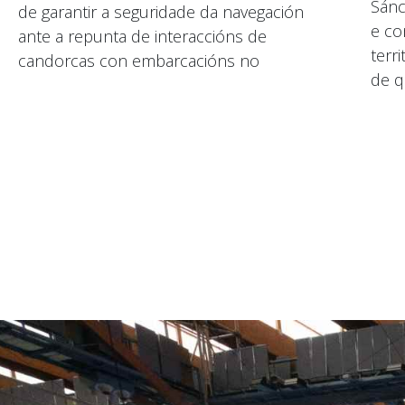
Sánc
de garantir a seguridade da navegación
e co
ante a repunta de interaccións de
terri
candorcas con embarcacións no
de q