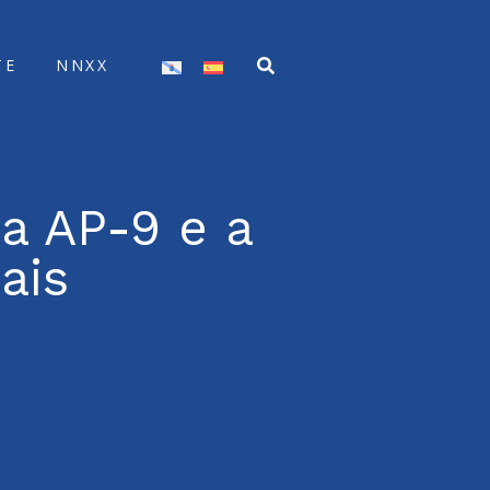
TE
NNXX
a AP-9 e a
ais