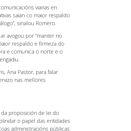
comunicacións viarias en
ativas saian co maior respaldo
álogo”, sinalou Romero.
ular avogou por “manter no
ior respaldo e firmeza do
bra e comunica o norte e o
engadiu.
, Ana Pastor, para falar
ervizo nas mellores
da proposición de lei do
 blindar o papel das entidades
coas administracións públicas