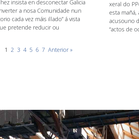
hez insista en desconectar Galicia
xeral do PP
nverter a nosa Comunidade nun
esta mañá, 
torio cada vez máis illado” á vista
acusouno de
ue pretende reducir ou
“actos de od
1
2
3
4
5
6
7
Anterior »