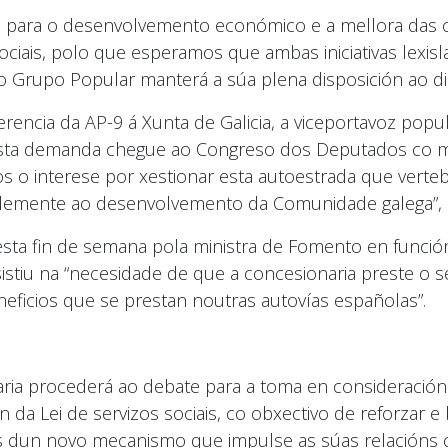
anto para o desenvolvemento económico e a mellora das 
ociais, polo que esperamos que ambas iniciativas lexisl
 Grupo Popular manterá a súa plena disposición ao di
erencia da AP-9 á Xunta de Galicia, a viceportavoz pop
sta demanda chegue ao Congreso dos Deputados co ma
s o interese por xestionar esta autoestrada que verte
ablemente ao desenvolvemento da Comunidade galega”, 
ta fin de semana pola ministra de Fomento en funcións
sistiu na “necesidade de que a concesionaria preste o s
eficios que se prestan noutras autovías españolas”.
ia procederá ao debate para a toma en consideración 
n da Lei de servizos sociais, co obxectivo de reforzar e
doas dun novo mecanismo que impulse as súas relacións 