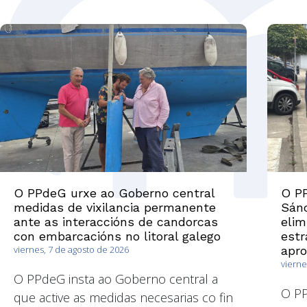
O PPdeG urxe ao Goberno central
O PP
medidas de vixilancia permanente
Sánc
ante as interaccións de candorcas
elim
con embarcacións no litoral galego
estr
viernes, 7 de agosto de 2026
apr
vierne
O PPdeG insta ao Goberno central a
O P
que active as medidas necesarias co fin