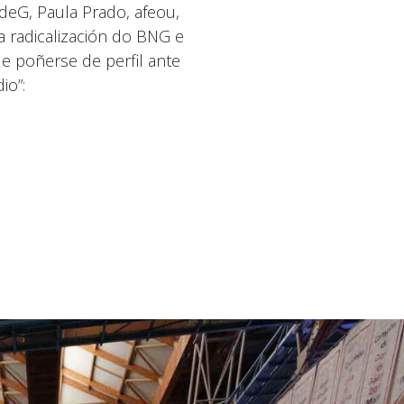
deG, Paula Prado, afeou,
a radicalización do BNG e
 poñerse de perfil ante
io”: