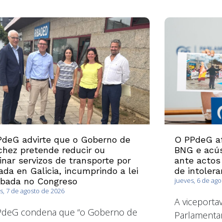
deG advirte que o Goberno de
O PPdeG af
hez pretende reducir ou
BNG e acús
inar servizos de transporte por
ante actos
ada en Galicia, incumprindo a lei
de intolera
obada no Congreso
jueves, 6 de ag
s, 7 de agosto de 2026
A viceport
PdeG condena que “o Goberno de
Parlamentar