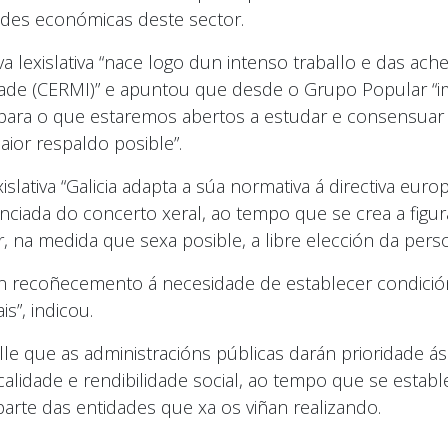
ades económicas deste sector.
iva lexislativa “nace logo dun intenso traballo e das ac
ade (CERMI)” e apuntou que desde o Grupo Popular “i
 para o que estaremos abertos a estudar e consensuar
aior respaldo posible”.
islativa “Galicia adapta a súa normativa á directiva eu
nciada do concerto xeral, ao tempo que se crea a figu
, na medida que sexa posible, a libre elección da persoa
n recoñecemento á necesidade de establecer condición
s”, indicou.
olle que as administracións públicas darán prioridade 
calidade e rendibilidade social, ao tempo que se establ
arte das entidades que xa os viñan realizando.