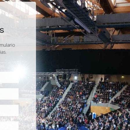
s
rmulario
ias.