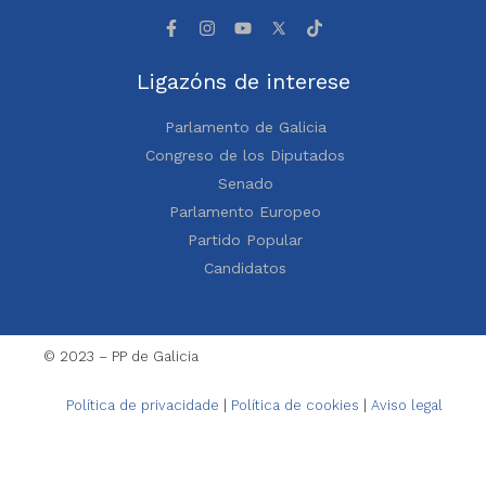
Ligazóns de interese
Parlamento de Galicia
Congreso de los Diputados
Senado
Parlamento Europeo
Partido Popular
Candidatos
© 2023 – PP de Galicia
Política de privacidade
|
Política de cookies
|
Aviso legal