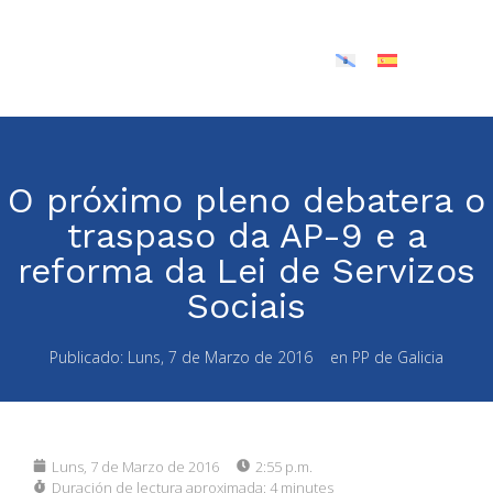
O próximo pleno debatera o
traspaso da AP-9 e a
reforma da Lei de Servizos
Sociais
Publicado:
Luns, 7 de Marzo de 2016
en
PP de Galicia
Luns, 7 de Marzo de 2016
2:55 p.m.
Duración de lectura aproximada:
4 minutes