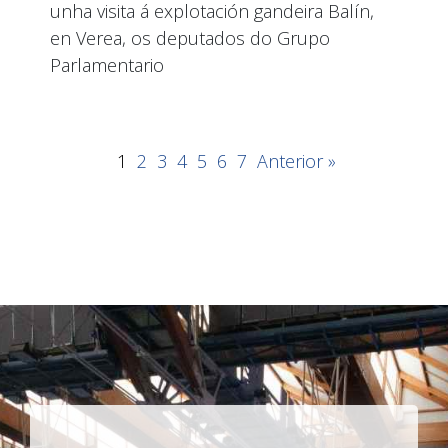
unha visita á explotación gandeira Balín,
en Verea, os deputados do Grupo
Parlamentario
1
2
3
4
5
6
7
Anterior »